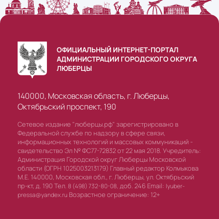
ОФИЦИАЛЬНЫЙ ИНТЕРНЕТ-ПОРТАЛ
АДМИНИСТРАЦИИ ГОРОДСКОГО ОКРУГА
ЛЮБЕРЦЫ
140000, Московская область, г. Люберцы,
Октябрьский проспект, 190
Сетевое издание "люберцы.рф" зарегистрировано в
Федеральной службе по надзору в сфере связи,
информационных технологий и массовых коммуникаций -
свидетельство Эл № ФС77-72832 от 22 мая 2018. Учредитель:
Администрация Городской округ Люберцы Московской
области (ОГРН 1025003213179) Главный редактор Колмыкова
М.Е. 140000, Московская обл., г. Люберцы, ул. Октябрьский
пр-кт, д. 190 Тел.
доб. 246 Email:
8 (498) 732-80-08,
lyuber-
Возрастное ограничение: 12+
pressa@yandex.ru