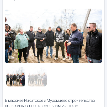
В массиве Никитское и Муромцево строительство
подъездных дорог к земельным участкам