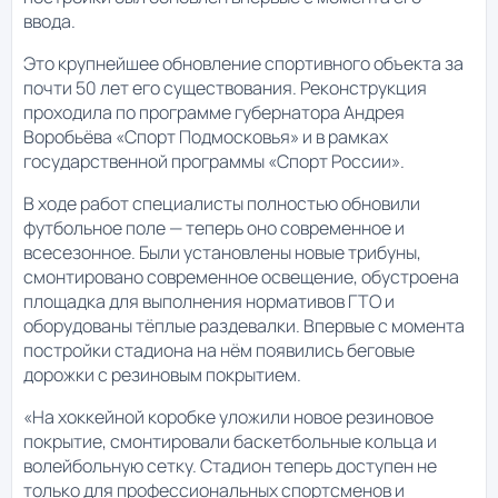
ввода.
Это крупнейшее обновление спортивного объекта за
почти 50 лет его существования. Реконструкция
проходила по программе губернатора Андрея
Воробьёва «Спорт Подмосковья» и в рамках
государственной программы «Спорт России».
В ходе работ специалисты полностью обновили
футбольное поле — теперь оно современное и
всесезонное. Были установлены новые трибуны,
смонтировано современное освещение, обустроена
площадка для выполнения нормативов ГТО и
оборудованы тёплые раздевалки. Впервые с момента
постройки стадиона на нём появились беговые
дорожки с резиновым покрытием.
«На хоккейной коробке уложили новое резиновое
покрытие, смонтировали баскетбольные кольца и
волейбольную сетку. Стадион теперь доступен не
только для профессиональных спортсменов и