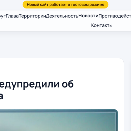
Новости
руг
Глава
Территории
Деятельность
Противодейст
Контакты
едупредили об
а