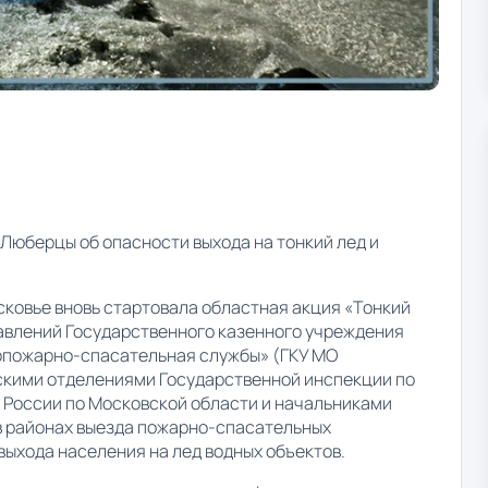
Люберцы об опасности выхода на тонкий лед и
ковье вновь стартовала областная акция «Тонкий
равлений Государственного казенного учреждения
опожарно-спасательная службы» (ГКУ МО
скими отделениями Государственной инспекции по
России по Московской области и начальниками
в районах выезда пожарно-спасательных
выхода населения на лед водных объектов.