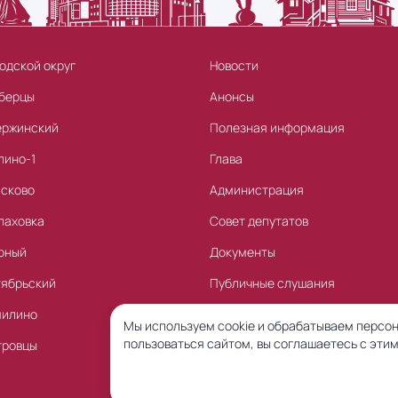
одской округ
Новости
берцы
Анонсы
ержинский
Полезная информация
лино-1
Глава
асково
Администрация
лаховка
Совет депутатов
рный
Документы
тябрьский
Публичные слушания
милино
Торги
Мы используем cookie и обрабатываем персон
пользоваться сайтом, вы соглашаетесь с этим
тровцы