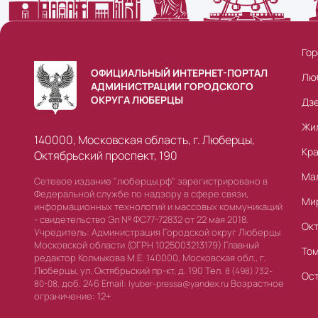
Гор
ОФИЦИАЛЬНЫЙ ИНТЕРНЕТ-ПОРТАЛ
Лю
АДМИНИСТРАЦИИ ГОРОДСКОГО
ОКРУГА ЛЮБЕРЦЫ
Дз
Жи
140000, Московская область, г. Люберцы,
Кр
Октябрьский проспект, 190
Ма
Сетевое издание "люберцы.рф" зарегистрировано в
Федеральной службе по надзору в сфере связи,
Ми
информационных технологий и массовых коммуникаций
- свидетельство Эл № ФС77-72832 от 22 мая 2018.
Ок
Учредитель: Администрация Городской округ Люберцы
Московской области (ОГРН 1025003213179) Главный
То
редактор Колмыкова М.Е. 140000, Московская обл., г.
Люберцы, ул. Октябрьский пр-кт, д. 190 Тел.
8 (498) 732-
Ос
доб. 246 Email:
Возрастное
80-08,
lyuber-pressa@yandex.ru
ограничение: 12+