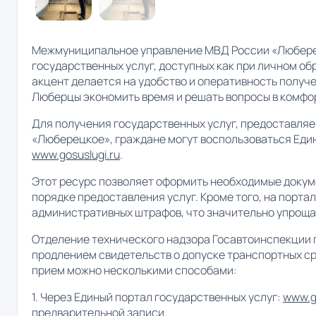
Межмуниципальное управление МВД России «Любере
государственных услуг, доступных как при личном о
акцент делается на удобство и оперативность получе
Люберцы экономить время и решать вопросы в комфо
Для получения государственных услуг, предоставля
«Люберецкое», граждане могут воспользоваться Еди
www.gosuslugi.ru
.
Этот ресурс позволяет оформить необходимые докум
порядке предоставления услуг. Кроме того, на порта
административных штрафов, что значительно упроща
Отделение технического надзора Госавтоинспекции п
продлением свидетельств о допуске транспортных сре
прием можно несколькими способами:
1. Через Единый портал государственных услуг:
www.go
предварительной записи.