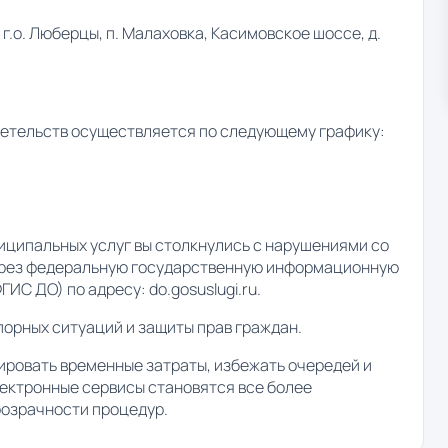
г.о. Люберцы, п. Малаховка, Касимовское шоссе, д.
детельств осуществляется по следующему графику:
иципальных услуг вы столкнулись с нарушениями со
через федеральную государственную информационную
ИС ДО) по адресу: do.gosuslugi.ru.
орных ситуаций и защиты прав граждан.
ировать временные затраты, избежать очередей и
лектронные сервисы становятся все более
розрачности процедур.