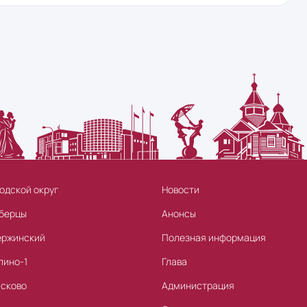
одской округ
Новости
берцы
Анонсы
ержинский
Полезная информация
лино-1
Глава
асково
Администрация