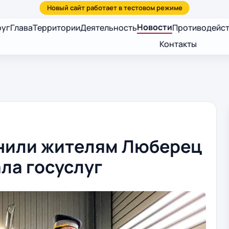
Новости
руг
Глава
Территории
Деятельность
Противодейст
Контакты
нили жителям Люберец
ла госуслуг