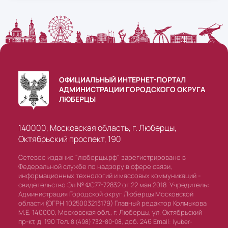
ОФИЦИАЛЬНЫЙ ИНТЕРНЕТ-ПОРТАЛ
АДМИНИСТРАЦИИ ГОРОДСКОГО ОКРУГА
ЛЮБЕРЦЫ
140000, Московская область, г. Люберцы,
Октябрьский проспект, 190
Сетевое издание "люберцы.рф" зарегистрировано в
Федеральной службе по надзору в сфере связи,
информационных технологий и массовых коммуникаций -
свидетельство Эл № ФС77-72832 от 22 мая 2018. Учредитель:
Администрация Городской округ Люберцы Московской
области (ОГРН 1025003213179) Главный редактор Колмыкова
М.Е. 140000, Московская обл., г. Люберцы, ул. Октябрьский
пр-кт, д. 190 Тел.
доб. 246 Email:
8 (498) 732-80-08,
lyuber-