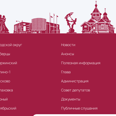
одской округ
Новости
берцы
Анонсы
ержинский
Полезная информация
лино-1
Глава
асково
Администрация
лаховка
Совет депутатов
рный
Документы
тябрьский
Публичные слушания