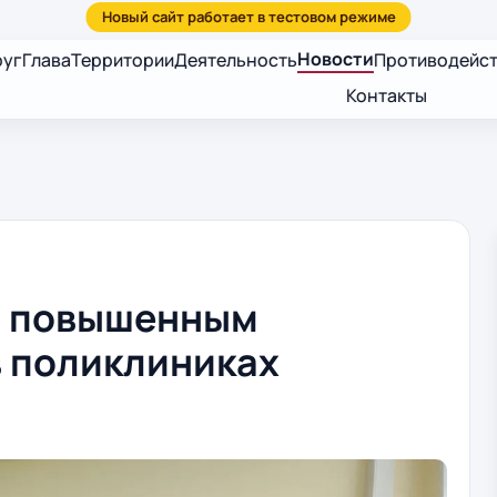
Новости
руг
Глава
Территории
Деятельность
Противодейст
Контакты
с повышенным
в поликлиниках