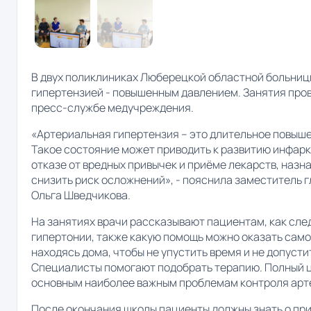
В двух поликлиниках Люберецкой областной больниц
гипертензией - повышенным давлением. Занятия пров
пресс-службе медучреждения.
«Артериальная гипертензия – это длительное повыше
Такое состояние может приводить к развитию инфаркт
отказе от вредных привычек и приёме лекарств, наз
снизить риск осложнений», - пояснила заместитель 
Ольга Шведчикова.
На занятиях врачи рассказывают пациентам, как сле
гипертонии, также какую помощь можно оказать сам
находясь дома, чтобы не упустить время и не допусти
Специалисты помогают подобрать терапию. Полный ц
основным наиболее важным проблемам контроля арт
После окончания школы пациенты должны знать о пр