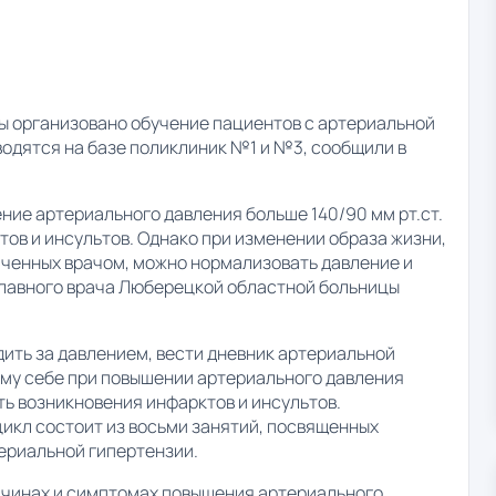
ы организовано обучение пациентов с артериальной
одятся на базе поликлиник №1 и №3, сообщили в
ние артериального давления больше 140/90 мм рт.ст.
ов и инсультов. Однако при изменении образа жизни,
наченных врачом, можно нормализовать давление и
главного врача Люберецкой областной больницы
дить за давлением, вести дневник артериальной
ому себе при повышении артериального давления
ть возникновения инфарктов и инсультов.
икл состоит из восьми занятий, посвященных
ериальной гипертензии.
ичинах и симптомах повышения артериального