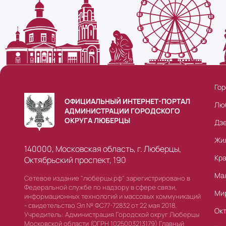
Гор
ОФИЦИАЛЬНЫЙ ИНТЕРНЕТ-ПОРТАЛ
Лю
АДМИНИСТРАЦИИ ГОРОДСКОГО
ОКРУГА ЛЮБЕРЦЫ
Дз
Жи
140000, Московская область, г. Люберцы,
Кр
Октябрьский проспект, 190
Ма
Сетевое издание "люберцы.рф" зарегистрировано в
Федеральной службе по надзору в сфере связи,
Ми
информационных технологий и массовых коммуникаций
- свидетельство Эл № ФС77-72832 от 22 мая 2018.
Ок
Учредитель: Администрация Городской округ Люберцы
Московской области (ОГРН 1025003213179) Главный