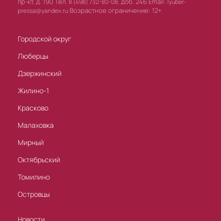
пр-кт, д. 190 Тел.
доб. 246 Email:
8 (498) 732-80-08,
lyuber-
Возрастное ограничение: 12+
pressa@yandex.ru
Городской округ
Люберцы
Дзержинский
Жилино-1
Красково
Малаховка
Мирный
Октябрьский
Томилино
Островцы
Новости