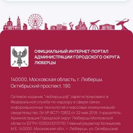
ОФИЦИАЛЬНЫЙ ИНТЕРНЕТ-ПОРТАЛ
АДМИНИСТРАЦИИ ГОРОДСКОГО ОКРУГА
ЛЮБЕРЦЫ
140000, Московская область, г. Люберцы,
Октябрьский проспект, 190
Сетевое издание "люберцы.рф" зарегистрировано в
Федеральной службе по надзору в сфере связи,
информационных технологий и массовых коммуникаций -
свидетельство Эл № ФС77-72832 от 22 мая 2018. Учредитель:
Администрация Городской округ Люберцы Московской
области (ОГРН 1025003213179) Главный редактор Колмыкова
М.Е. 140000, Московская обл., г. Люберцы, ул. Октябрьский