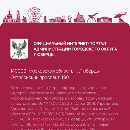
ОФИЦИАЛЬНЫЙ ИНТЕРНЕТ-ПОРТАЛ
АДМИНИСТРАЦИИ ГОРОДСКОГО ОКРУГА
ЛЮБЕРЦЫ
140000, Московская область, г. Люберцы,
Октябрьский проспект, 190
Сетевое издание "люберцы.рф" зарегистрировано в
Федеральной службе по надзору в сфере связи,
информационных технологий и массовых коммуникаций -
свидетельство Эл № ФС77-72832 от 22 мая 2018. Учредитель:
Администрация Городской округ Люберцы Московской
области (ОГРН 1025003213179) Главный редактор Колмыкова
М.Е. 140000, Московская обл., г. Люберцы, ул. Октябрьский
пр-кт, д. 190 Тел.
доб. 246 Email:
8 (498) 732-80-08,
lyuber-
Возрастное ограничение: 12+
pressa@yandex.ru