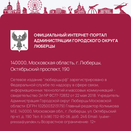
ОФИЦИАЛЬНЫЙ ИНТЕРНЕТ-ПОРТАЛ
АДМИНИСТРАЦИИ ГОРОДСКОГО ОКРУГА
ЛЮБЕРЦЫ
140000, Московская область, г. Люберцы,
Октябрьский проспект, 190
Сетевое издание "люберцы.рф" зарегистрировано в
Федеральной службе по надзору в сфере связи,
информационных технологий и массовых коммуникаций -
свидетельство Эл № ФС77-72832 от 22 мая 2018. Учредитель:
Администрация Городской округ Люберцы Московской
области (ОГРН 1025003213179) Главный редактор Колмыкова
М.Е. 140000, Московская обл., г. Люберцы, ул. Октябрьский
пр-кт, д. 190 Тел.
доб. 246 Email:
8 (498) 732-80-08,
lyuber-
Возрастное ограничение: 12+
pressa@yandex.ru