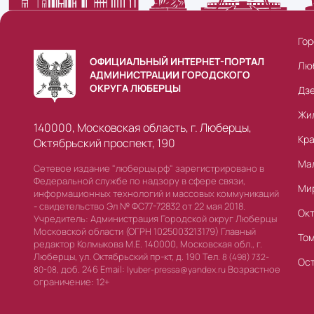
Гор
ОФИЦИАЛЬНЫЙ ИНТЕРНЕТ-ПОРТАЛ
Лю
АДМИНИСТРАЦИИ ГОРОДСКОГО
ОКРУГА ЛЮБЕРЦЫ
Дз
Жи
140000, Московская область, г. Люберцы,
Кр
Октябрьский проспект, 190
Ма
Сетевое издание "люберцы.рф" зарегистрировано в
Федеральной службе по надзору в сфере связи,
Ми
информационных технологий и массовых коммуникаций
- свидетельство Эл № ФС77-72832 от 22 мая 2018.
Ок
Учредитель: Администрация Городской округ Люберцы
Московской области (ОГРН 1025003213179) Главный
То
редактор Колмыкова М.Е. 140000, Московская обл., г.
Люберцы, ул. Октябрьский пр-кт, д. 190 Тел.
8 (498) 732-
Ос
доб. 246 Email:
Возрастное
80-08,
lyuber-pressa@yandex.ru
ограничение: 12+