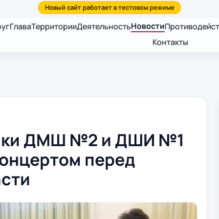
Новости
руг
Глава
Территории
Деятельность
Противодейст
Контакты
ики ДМШ №2 и ДШИ №1
концертом перед
асти