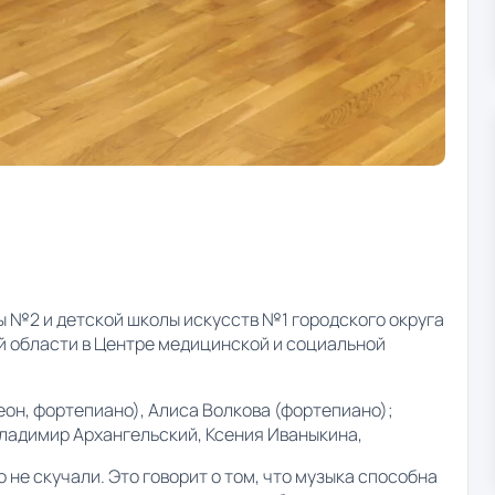
 №2 и детской школы искусств №1 городского округа
й области в Центре медицинской и социальной
еон, фортепиано), Алиса Волкова (фортепиано);
ладимир Архангельский, Ксения Иваныкина,
не скучали. Это говорит о том, что музыка способна