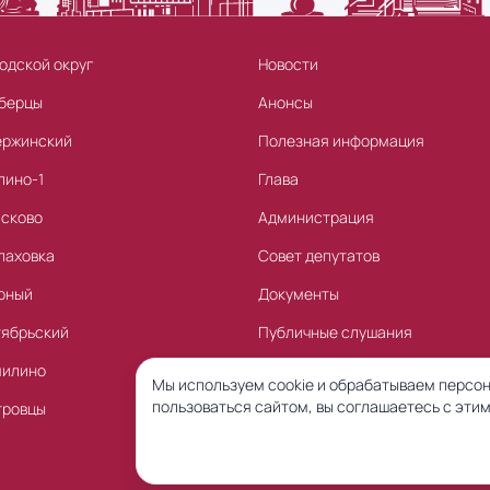
одской округ
Новости
берцы
Анонсы
ержинский
Полезная информация
лино-1
Глава
асково
Администрация
лаховка
Совет депутатов
рный
Документы
тябрьский
Публичные слушания
милино
Торги
Мы используем cookie и обрабатываем персон
пользоваться сайтом, вы соглашаетесь с этим
тровцы