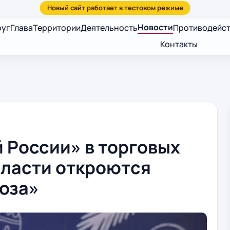
Новости
руг
Глава
Территории
Деятельность
Противодейст
Контакты
 России» в торговых
бласти откроются
оза»