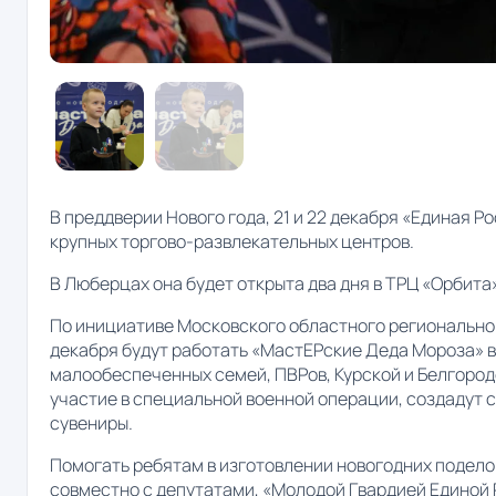
В преддверии Нового года, 21 и 22 декабря «Единая 
крупных торгово-развлекательных центров.
В Люберцах она будет открыта два дня в ТРЦ «Орбита» 
По инициативе Московского областного региональног
декабря будут работать «МастЕРские Деда Мороза» в
малообеспеченных семей, ПВРов, Курской и Белгород
участие в специальной военной операции, создадут 
сувениры.
Помогать ребятам в изготовлении новогодних подело
совместно с депутатами, «Молодой Гвардией Единой 