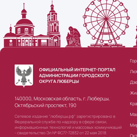
Гор
ОФИЦИАЛЬНЫЙ ИНТЕРНЕТ-ПОРТАЛ
Лю
АДМИНИСТРАЦИИ ГОРОДСКОГО
ОКРУГА ЛЮБЕРЦЫ
Дз
Жи
140000, Московская область, г. Люберцы,
Кр
Октябрьский проспект, 190
Ма
Сетевое издание "люберцы.рф" зарегистрировано в
Федеральной службе по надзору в сфере связи,
Ми
информационных технологий и массовых коммуникаций
- свидетельство Эл № ФС77-72832 от 22 мая 2018.
Ок