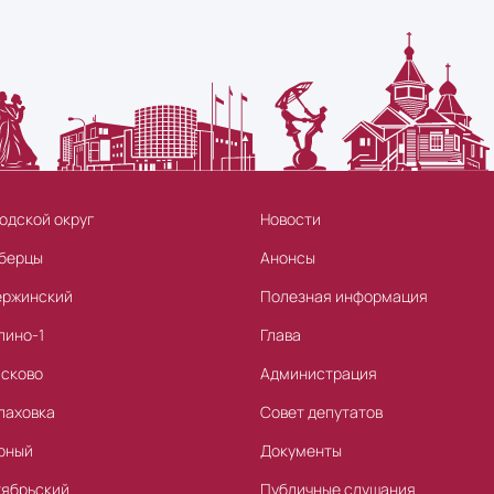
одской округ
Новости
берцы
Анонсы
ержинский
Полезная информация
лино-1
Глава
асково
Администрация
лаховка
Совет депутатов
рный
Документы
тябрьский
Публичные слушания