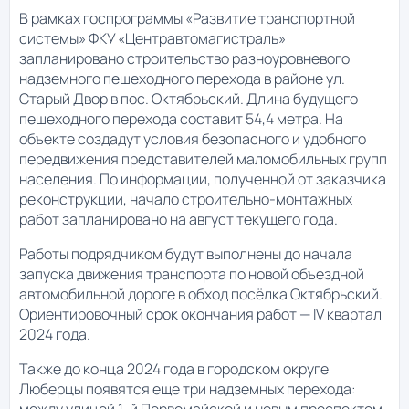
В рамках госпрограммы «Развитие транспортной
системы» ФКУ «Центравтомагистраль»
запланировано строительство разноуровневого
надземного пешеходного перехода в районе ул.
Старый Двор в пос. Октябрьский. Длина будущего
пешеходного перехода составит 54,4 метра. На
объекте создадут условия безопасного и удобного
передвижения представителей маломобильных групп
населения. По информации, полученной от заказчика
реконструкции, начало строительно-монтажных
работ запланировано на август текущего года.
Работы подрядчиком будут выполнены до начала
запуска движения транспорта по новой объездной
автомобильной дороге в обход посёлка Октябрьский.
Ориентировочный срок окончания работ — IV квартал
2024 года.
Также до конца 2024 года в городском округе
Люберцы появятся еще три надземных перехода:
между улицей 1-й Первомайской и новым проспектом