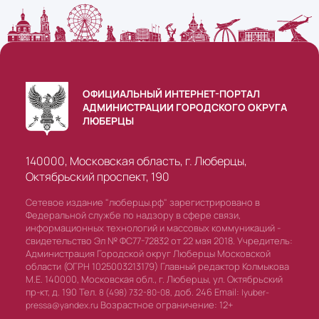
ОФИЦИАЛЬНЫЙ ИНТЕРНЕТ-ПОРТАЛ
АДМИНИСТРАЦИИ ГОРОДСКОГО ОКРУГА
ЛЮБЕРЦЫ
140000, Московская область, г. Люберцы,
Октябрьский проспект, 190
Сетевое издание "люберцы.рф" зарегистрировано в
Федеральной службе по надзору в сфере связи,
информационных технологий и массовых коммуникаций -
свидетельство Эл № ФС77-72832 от 22 мая 2018. Учредитель:
Администрация Городской округ Люберцы Московской
области (ОГРН 1025003213179) Главный редактор Колмыкова
М.Е. 140000, Московская обл., г. Люберцы, ул. Октябрьский
пр-кт, д. 190 Тел.
доб. 246 Email:
8 (498) 732-80-08,
lyuber-
Возрастное ограничение: 12+
pressa@yandex.ru