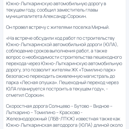
Южно-Лыткаринскую автомобильную дорогу в
текущем году, сообщил заместитель главы
муниципалитета Александр Сорокин.
Он провел встречу с жителями поселка Мирный.
«На встрече обсудили ход работ по строительству
Южно-Лыткаринской автомобильной дороги (ЮЛА),
соблюдение сроков выполнения работ, а также
вопрос о необходимости строительства пешеходного
перехода через Южно-Лыткаринскую автомобильную
дорогу, это позволит жителям ЖК «Томилино парк»
безопасно переходить оживленную магистраль до
парка «Лесная опушка». Пешеходный переход через
ЮЛА планируется построить в текущем году», -
отметил Сорокин.
Скоростная дорога Солнцево – Бутово – Видное –
Лыткарино – Томилино – Красково -
Железнодорожный (ЛБВ-ЛТКЖ) известная также как
Южно-Лыткаринская автодорога (ЮЛА) длиной около