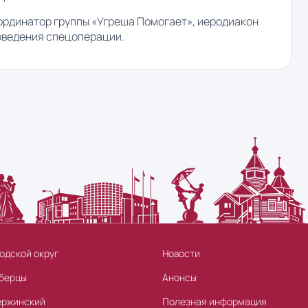
ординатор группы «Угреша Помогает», иеродиакон
оведения спецоперации.
одской округ
Новости
берцы
Анонсы
ержинский
Полезная информация