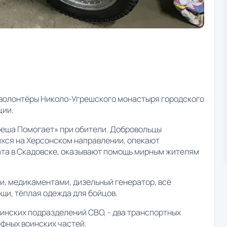
волонтёры Николо-Угрешского монастыря городского
ции.
реша Помогает» при обители. Добровольцы
ся на Херсонском направлении, опекают
та в Скадовске, оказывают помощь мирным жителям
и, медикаментами, дизельный генератор, всё
щи, тёплая одежда для бойцов.
оинских подразделений СВО, - два транспортных
ефных воинских частей.