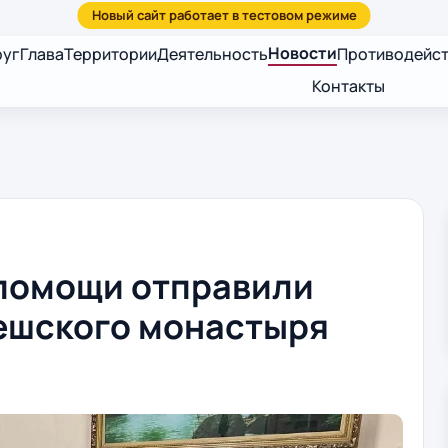
Новости
руг
Глава
Территории
Деятельность
Противодейст
Контакты
помощи отправили
ешского монастыря