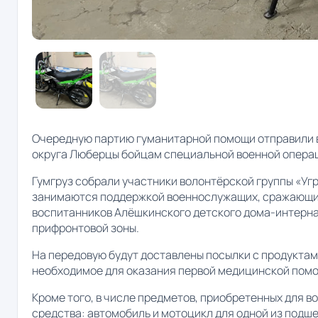
Очередную партию гуманитарной помощи отправили 
округа Люберцы бойцам специальной военной опера
Гумгруз собрали участники волонтёрской группы «Уг
занимаются поддержкой военнослужащих, сражающих
воспитанников Алёшкинского детского дома-интерна
прифронтовой зоны.
На передовую будут доставлены посылки с продуктам
необходимое для оказания первой медицинской помо
Кроме того, в числе предметов, приобретенных для в
средства: автомобиль и мотоцикл для одной из подш