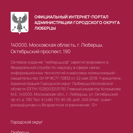
ОФИЦИАЛЬНЫЙ ИНТЕРНЕТ-ПОРТАЛ
АДМИНИСТРАЦИИ ГОРОДСКОГО ОКРУГА
ЛЮБЕРЦЫ
140000, Московская область, г. Люберцы,
Октябрьский проспект, 190
Сетевое издание "люберцы.рф" зарегистрировано в
Федеральной службе по надзору в сфере связи,
информационных технологий и массовых коммуникаций -
свидетельство Эл № ФС77-72832 от 22 мая 2018. Учредитель:
Администрация Городской округ Люберцы Московской
области (ОГРН 1025003213179) Главный редактор Колмыкова
М.Е. 140000, Московская обл., г. Люберцы, ул. Октябрьский
пр-кт, д. 190 Тел.
доб. 246 Email:
8 (498) 732-80-08,
lyuber-
Возрастное ограничение: 12+
pressa@yandex.ru
Городской округ
Люберцы