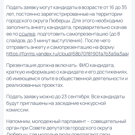
Подать заявку могут кандидаты в возрасте от 16 до 35
лет, постоянно зарегистрированные на территории
городского округа Люберцы. Для этого необходимо
заполнить анкету кандидата, предварительно скачав
ее по
ссылке
, подготовить самопрезентацию (до 8
слайдов, до 3 минут выступления). После чего
отправить анкету и самопрезентацию на форму:
https://forms.yandex.ru/cloud/68b70f8190fa7b3a9a3aa41a
Презентация должна включать: ФИО кандидата,
краткую информацию о кандидате и его достижениях,
об имеющемся опыте в общественной деятельности и
реализованных проектах.
Подать заявку можно до 23 сентября. Все кандидаты
будут приглашены на заседание конкурсной
комиссии.
Напомним, молодежный парламент – совещательный
орган при Совете депутатов городского округа
Люберцы, где молодые люди предлагают свои