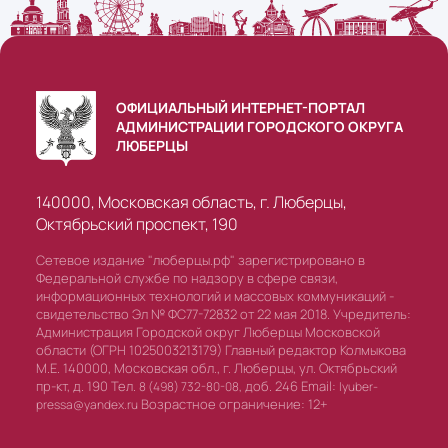
ОФИЦИАЛЬНЫЙ ИНТЕРНЕТ-ПОРТАЛ
АДМИНИСТРАЦИИ ГОРОДСКОГО ОКРУГА
ЛЮБЕРЦЫ
140000, Московская область, г. Люберцы,
Октябрьский проспект, 190
Сетевое издание "люберцы.рф" зарегистрировано в
Федеральной службе по надзору в сфере связи,
информационных технологий и массовых коммуникаций -
свидетельство Эл № ФС77-72832 от 22 мая 2018. Учредитель:
Администрация Городской округ Люберцы Московской
области (ОГРН 1025003213179) Главный редактор Колмыкова
М.Е. 140000, Московская обл., г. Люберцы, ул. Октябрьский
пр-кт, д. 190 Тел.
доб. 246 Email:
8 (498) 732-80-08,
lyuber-
Возрастное ограничение: 12+
pressa@yandex.ru