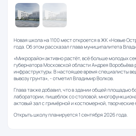
Новая школа на 1100 мест откроется в ЖК «Новые Ос
года. Об этом рассказал глава муниципалитета Влад
«Микрорайон активно растёт, всё больше молодых се
губернатора Московской области Андрея Воробьёва 
инфраструктуры. В настоящее время специалисты вед
вывозу грунта», - отметил Владимир Волков.
Глава также добавил, что в здании общей площадью бо
лаборатории, пищеблок со столовой, многофункцион
актовый зал с гримёрной и костюмерной, творчески
Открыть школу планируется 1 сентября 2026 года.