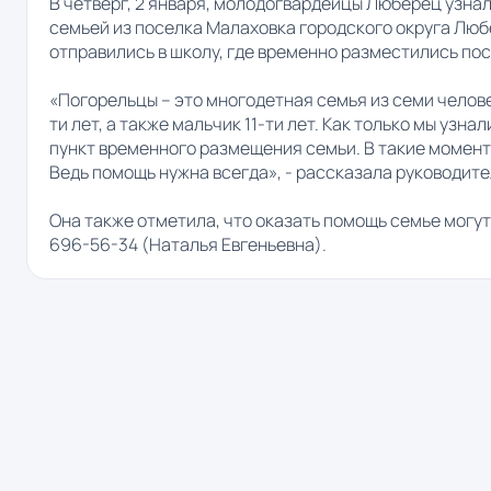
В четверг, 2 января, молодогвардейцы Люберец узна
семьей из поселка Малаховка городского округа Люб
отправились в школу, где временно разместились по
«Погорельцы – это многодетная семья из семи человек,
ти лет, а также мальчик 11-ти лет. Как только мы узн
пункт временного размещения семьи. В такие моменты
Ведь помощь нужна всегда», - рассказала руководит
Она также отметила, что оказать помощь семье могу
696-56-34 (Наталья Евгеньевна).