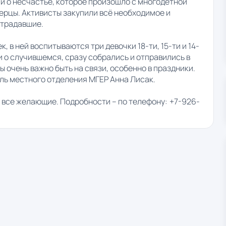
ли о несчастье, которое произошло с многодетной
ерцы. Активисты закупили всё необходимое и
страдавшие.
 в ней воспитываются три девочки 18-ти, 15-ти и 14-
али о случившемся, сразу собрались и отправились в
 очень важно быть на связи, особенно в праздники.
ель местного отделения МГЕР Анна Лисак.
т все желающие. Подробности – по телефону:
+7-926-