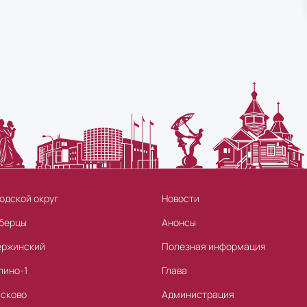
одской округ
Новости
берцы
Анонсы
ержинский
Полезная информация
лино-1
Глава
асково
Администрация