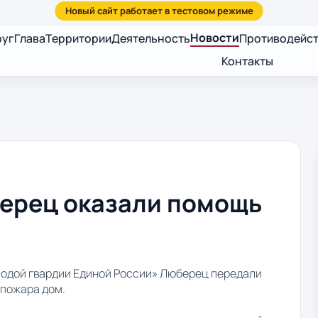
Новости
руг
Глава
Территории
Деятельность
Противодейст
Контакты
ерец оказали помощь
одой гвардии Единой России» Люберец передали
 пожара дом.