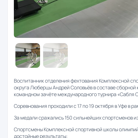
Воспитанник отделения фехтования Комплексной спо
округа Люберцы Андрей Соловьёв в составе сборной 
командном зачёте международного турнира «Сабля С
Соревнования проходили с 17 по 19 октября в Уфе в р
За медали сражались 150 сильнейших спортсменов из 
Спортсмены Комплексной спортивной школы олимпий
достойные результаты: