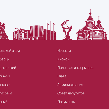
одской округ
Новости
берцы
Анонсы
ержинский
Полезная информация
лино-1
Глава
асково
Администрация
лаховка
Совет депутатов
рный
Документы