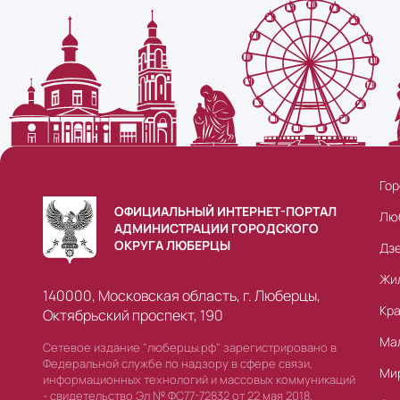
Гор
ОФИЦИАЛЬНЫЙ ИНТЕРНЕТ-ПОРТАЛ
Лю
АДМИНИСТРАЦИИ ГОРОДСКОГО
ОКРУГА ЛЮБЕРЦЫ
Дз
Жи
140000, Московская область, г. Люберцы,
Кр
Октябрьский проспект, 190
Ма
Сетевое издание "люберцы.рф" зарегистрировано в
Федеральной службе по надзору в сфере связи,
Ми
информационных технологий и массовых коммуникаций
- свидетельство Эл № ФС77-72832 от 22 мая 2018.