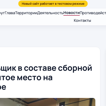
Новости
руг
Глава
Территории
Деятельность
Противодейст
Контакты
щик в составе сборной
тое место на
ре