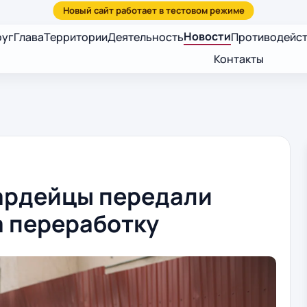
Новости
руг
Глава
Территории
Деятельность
Противодейст
Контакты
ардейцы передали
а переработку