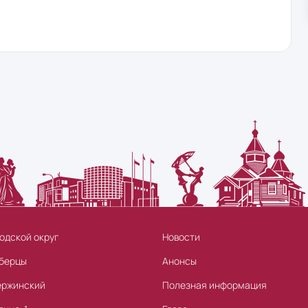
одской округ
Новости
берцы
Анонсы
ержинский
Полезная информация