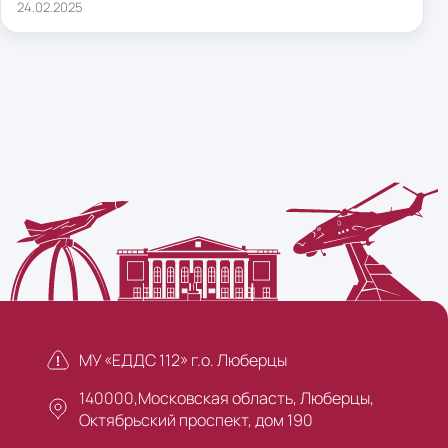
24.02.2025
МУ «ЕДДС 112» г.о. Люберцы
140000,Московская область, Люберцы,
Октябрьский проспект, дом 190