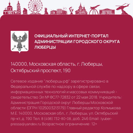
ОФИЦИАЛЬНЫЙ ИНТЕРНЕТ-ПОРТАЛ
АДМИНИСТРАЦИИ ГОРОДСКОГО ОКРУГА
ЛЮБЕРЦЫ
140000, Московская область, г. Люберцы,
Октябрьский проспект, 190
Сетевое издание "люберцы.рф" зарегистрировано в
Федеральной службе по надзору в сфере связи,
информационных технологий и массовых коммуникаций -
свидетельство Эл № ФС77-72832 от 22 мая 2018. Учредитель:
Администрация Городской округ Люберцы Московской
области (ОГРН 1025003213179) Главный редактор Колмыкова
М.Е. 140000, Московская обл., г. Люберцы, ул. Октябрьский
пр-кт, д. 190 Тел.
доб. 246 Email:
8 (498) 732-80-08,
lyuber-
Возрастное ограничение: 12+
pressa@yandex.ru