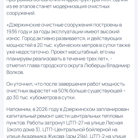
из ее этапов станет модернизация очистных
сооружений.
«Дзержинские очистные сооружения построены в
1936 году и за годы эксплуатации имеют высокий
износ. Город активно развивается, и действующих
мощностей в 20 тыс. кубических метров в сутки также
уже недостаточно. Проект масштабный, его мы
планируем реализовать в течение трех лет», -
отметил глава городского округа Люберцы Владимир
Волков.
Он уточнил, что после завершения работ мощность
очистных вырастет на 50% больше существующей –
до 30 тыс. кубометров в сутки.
Напомним, в 2026 году в Дзержинском запланирован
капитальный ремонт шести центральных тепловых
пунктов. Работы затронут ЦТП-27 на улице Лесная
(около дома 3), ЦТП-Центральной бойлерной на
улице Академика Жукова (дом 29а), ЦТП-2 на улице