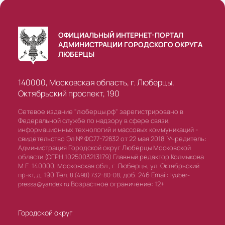
ОФИЦИАЛЬНЫЙ ИНТЕРНЕТ-ПОРТАЛ
АДМИНИСТРАЦИИ ГОРОДСКОГО ОКРУГА
ЛЮБЕРЦЫ
140000, Московская область, г. Люберцы,
Октябрьский проспект, 190
Сетевое издание "люберцы.рф" зарегистрировано в
Федеральной службе по надзору в сфере связи,
информационных технологий и массовых коммуникаций -
свидетельство Эл № ФС77-72832 от 22 мая 2018. Учредитель:
Администрация Городской округ Люберцы Московской
области (ОГРН 1025003213179) Главный редактор Колмыкова
М.Е. 140000, Московская обл., г. Люберцы, ул. Октябрьский
пр-кт, д. 190 Тел.
доб. 246 Email:
8 (498) 732-80-08,
lyuber-
Возрастное ограничение: 12+
pressa@yandex.ru
Городской округ