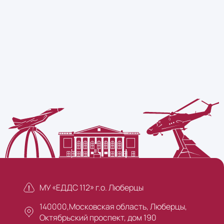
МУ «ЕДДС 112» г.о. Люберцы
140000,Московская область, Люберцы,
Октябрьский проспект, дом 190