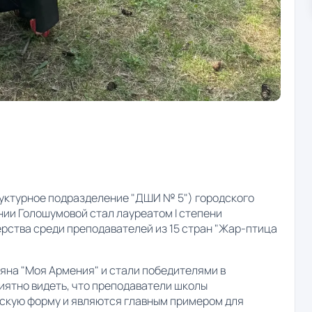
руктурное подразделение "ДШИ № 5") городского
нии Голошумовой стал лауреатом I степени
ства среди преподавателей из 15 стран "Жар-птица
яна "Моя Армения" и стали победителями в
иятно видеть, что преподаватели школы
кую форму и являются главным примером для