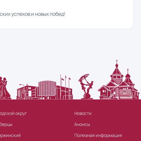
ких успехов и новых побед!
одской округ
Новости
берцы
Анонсы
ержинский
Полезная информация