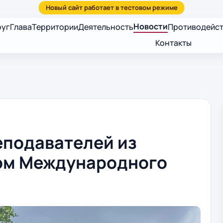
Новости
руг
Глава
Территории
Деятельность
Противодейст
Контакты
еподавателей из
ом Международного