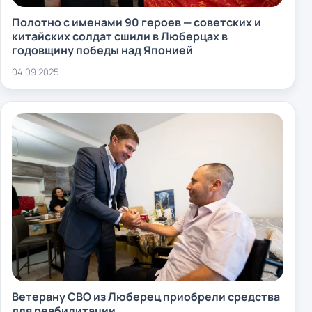
Полотно с именами 90 героев — советских и
китайских солдат сшили в Люберцах в
годовщину победы над Японией
04.09.2025
Ветерану СВО из Люберец приобрели средства
для реабилитации