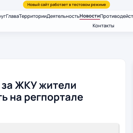
Новости
руг
Глава
Территории
Деятельность
Противодейст
Контакты
 за ЖКУ жители
ь на регпортале