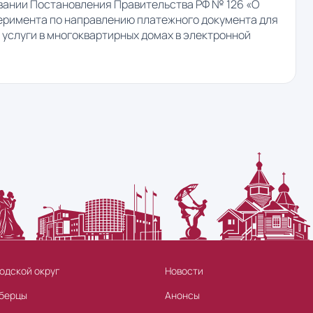
вании Постановления Правительства РФ № 126 «О
еримента по направлению платежного документа для
услуги в многоквартирных домах в электронной
одской округ
Новости
берцы
Анонсы