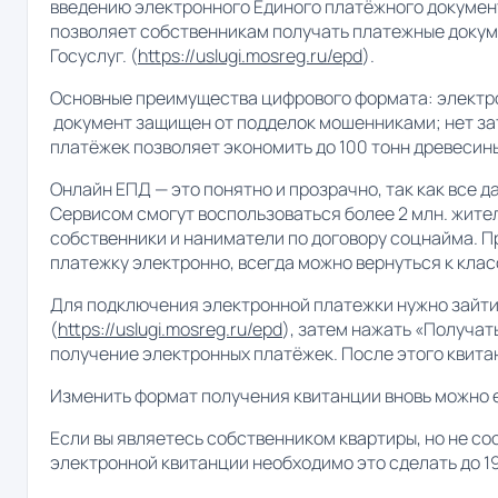
введению электронного Единого платёжного документ
позволяет собственникам получать платежные докум
Госуслуг. (
https://uslugi.mosreg.ru/epd
).
Основные преимущества цифрового формата: электро
документ защищен от подделок мошенниками; нет зат
платёжек позволяет экономить до 100 тонн древесины
Онлайн ЕПД — это понятно и прозрачно, так как все 
Сервисом смогут воспользоваться более 2 млн. жител
собственники и наниматели по договору соцнайма. П
платежку электронно, всегда можно вернуться к кла
Для подключения электронной платежки нужно зайти 
(
https://uslugi.mosreg.ru/epd
), затем нажать «Получат
получение электронных платёжек. После этого квита
Изменить формат получения квитанции вновь можно е
Если вы являетесь собственником квартиры, но не с
электронной квитанции необходимо это сделать до 1