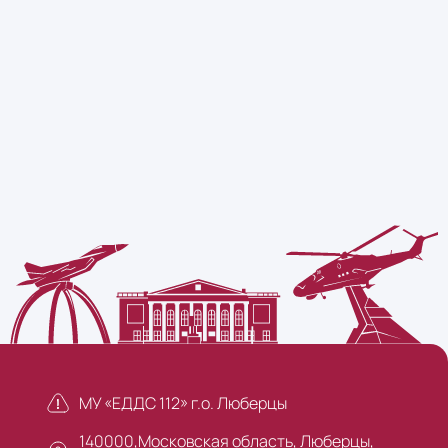
МУ «ЕДДС 112» г.о. Люберцы
140000,Московская область, Люберцы,