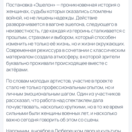
Постановка «Эшелон» — проникновенная история о
женщинах, судьбы которых оказались сломлены
войной, но не лишены надежды. Действие
разворачивается в вагоне эшелона, следующего в
неизвестность, где каждая из героинь сталкивается с
прошлым, страхами и выбором, который способен
изменить не только её жизнь, но и жизни окружающих.
Современная режиссура в сочетании с классическим
материалом создала атмосферу, в которой зрители
буквально проживали происходящее вместе с
актёрами.
По словам молодых артистов, участие в проекте
стало не только профессиональным опытом, но и
личным эмоциональным шагом. Один из участников
рассказал, что работа над спектаклем дала
почувствовать, насколько хрупкими, но в то же время
сильными были женщины военных лет, и насколько
важно сегодня говорить об этом со сцены.
Напомним, в ноябре в Люберецком дворце культуры