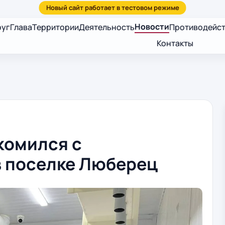
Новости
руг
Глава
Территории
Деятельность
Противодейст
Контакты
комился с
в поселке Люберец