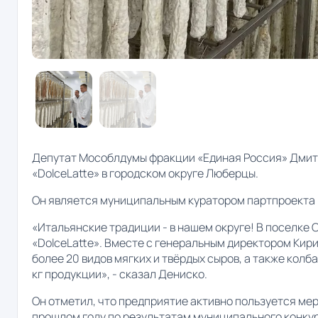
Депутат Мособлдумы фракции «Единая Россия» Дмит
«DolceLatte» в городском округе Люберцы.
Он является муниципальным куратором партпроекта
«Итальянские традиции - в нашем округе! В поселке 
«DolceLatte». Вместе с генеральным директором Ки
более 20 видов мягких и твёрдых сыров, а также кол
кг продукции», - сказал Дениско.
Он отметил, что предприятие активно пользуется ме
прошлом году по результатам муниципального конку