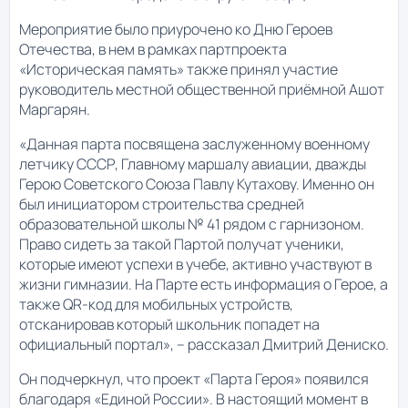
Мероприятие было приурочено ко Дню Героев
Отечества, в нем в рамках партпроекта
«Историческая память» также принял участие
руководитель местной общественной приёмной Ашот
Маргарян.
«Данная парта посвящена заслуженному военному
летчику СССР, Главному маршалу авиации, дважды
Герою Советского Союза Павлу Кутахову. Именно он
был инициатором строительства средней
образовательной школы № 41 рядом с гарнизоном.
Право сидеть за такой Партой получат ученики,
которые имеют успехи в учебе, активно участвуют в
жизни гимназии. На Парте есть информация о Герое, а
также QR-код для мобильных устройств,
отсканировав который школьник попадет на
официальный портал», – рассказал Дмитрий Дениско.
Он подчеркнул, что проект «Парта Героя» появился
благодаря «Единой России». В настоящий момент в