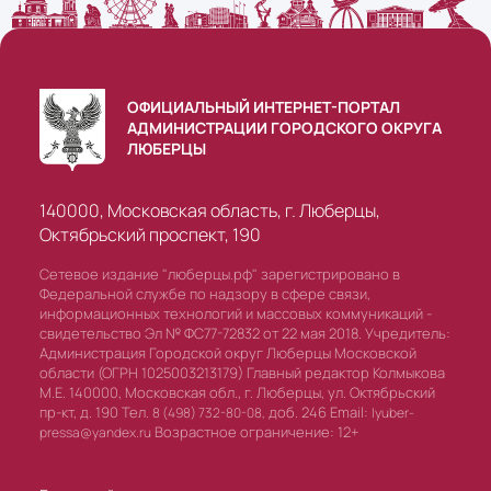
ОФИЦИАЛЬНЫЙ ИНТЕРНЕТ-ПОРТАЛ
АДМИНИСТРАЦИИ ГОРОДСКОГО ОКРУГА
ЛЮБЕРЦЫ
140000, Московская область, г. Люберцы,
Октябрьский проспект, 190
Сетевое издание "люберцы.рф" зарегистрировано в
Федеральной службе по надзору в сфере связи,
информационных технологий и массовых коммуникаций -
свидетельство Эл № ФС77-72832 от 22 мая 2018. Учредитель:
Администрация Городской округ Люберцы Московской
области (ОГРН 1025003213179) Главный редактор Колмыкова
М.Е. 140000, Московская обл., г. Люберцы, ул. Октябрьский
пр-кт, д. 190 Тел.
доб. 246 Email:
8 (498) 732-80-08,
lyuber-
Возрастное ограничение: 12+
pressa@yandex.ru