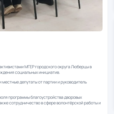
активистами МГЕР городского округа Люберцы в
уждения социальных инициатив.
и местные депутаты от партии и руководитель
троля программы благоустройства дворовых
также сотрудничество в сфере волонтёрской работы и
.