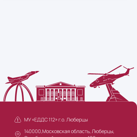
МУ «ЕДДС 112» г.о. Люберцы
140000,Московская область, Люберцы,