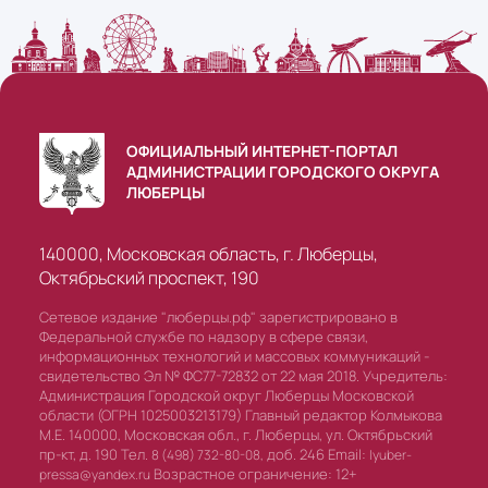
ОФИЦИАЛЬНЫЙ ИНТЕРНЕТ-ПОРТАЛ
АДМИНИСТРАЦИИ ГОРОДСКОГО ОКРУГА
ЛЮБЕРЦЫ
140000, Московская область, г. Люберцы,
Октябрьский проспект, 190
Сетевое издание "люберцы.рф" зарегистрировано в
Федеральной службе по надзору в сфере связи,
информационных технологий и массовых коммуникаций -
свидетельство Эл № ФС77-72832 от 22 мая 2018. Учредитель:
Администрация Городской округ Люберцы Московской
области (ОГРН 1025003213179) Главный редактор Колмыкова
М.Е. 140000, Московская обл., г. Люберцы, ул. Октябрьский
пр-кт, д. 190 Тел.
доб. 246 Email:
8 (498) 732-80-08,
lyuber-
Возрастное ограничение: 12+
pressa@yandex.ru