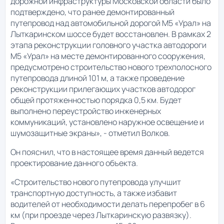
дорожной инфраструктуры Московской области было
подтверждено, что ранее демонтированный
путепровод над автомобильной дорогой М5 «Урал» на
Лыткаринском шоссе будет восстановлен. В рамках 2
этапа реконструкции головного участка автодороги
М5 «Урал» на месте демонтированного сооружения,
предусмотрено строительство нового трехполосного
путепровода длиной 101 м, а также проведение
реконструкции прилегающих участков автодорог
общей протяженностью порядка 0,5 км. Будет
выполнено переустройство инженерных
коммуникаций, установлено наружное освещение и
шумозащитные экраны», - отметил Волков.
Он пояснил, что в настоящее время данный ведется
проектирование данного объекта.
«Строительство нового путепровода улучшит
транспортную доступность, а также избавит
водителей от необходимости делать перепробег в 6
км (при проезде через Лыткаринскую развязку).