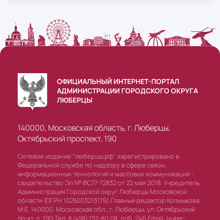
ОФИЦИАЛЬНЫЙ ИНТЕРНЕТ-ПОРТАЛ
АДМИНИСТРАЦИИ ГОРОДСКОГО ОКРУГА
ЛЮБЕРЦЫ
140000, Московская область, г. Люберцы,
Октябрьский проспект, 190
Сетевое издание "люберцы.рф" зарегистрировано в
Федеральной службе по надзору в сфере связи,
информационных технологий и массовых коммуникаций -
свидетельство Эл № ФС77-72832 от 22 мая 2018. Учредитель:
Администрация Городской округ Люберцы Московской
области (ОГРН 1025003213179) Главный редактор Колмыкова
М.Е. 140000, Московская обл., г. Люберцы, ул. Октябрьский
пр-кт, д. 190 Тел.
доб. 246 Email:
8 (498) 732-80-08,
lyuber-