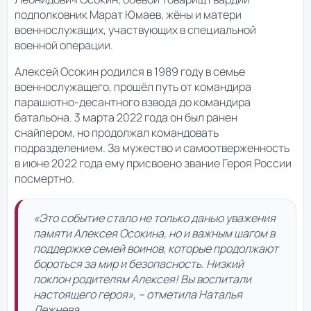
подполковник Марат Юмаев, жёны и матери
военнослужащих, участвующих в специальной
военной операции.
Алексей Осокин родился в 1989 году в семье
военнослужащего, прошёл путь от командира
парашютно-десантного взвода до командира
батальона. 3 марта 2022 года он был ранен
снайпером, но продолжал командовать
подразделением. За мужество и самоотверженность
в июне 2022 года ему присвоено звание Героя России
посмертно.
«Это событие стало не только данью уважения
памяти Алексея Осокина, но и важным шагом в
поддержке семей воинов, которые продолжают
бороться за мир и безопасность. Низкий
поклон родителям Алексея! Вы воспитали
настоящего героя», – отметила Наталья
Лежнева.