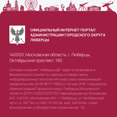
ОФИЦИАЛЬНЫЙ ИНТЕРНЕТ-ПОРТАЛ
АДМИНИСТРАЦИИ ГОРОДСКОГО ОКРУГА
ЛЮБЕРЦЫ
140000, Московская область, г. Люберцы,
Октябрьский проспект, 190
Сетевое издание "люберцы.рф" зарегистрировано в
Федеральной службе по надзору в сфере связи,
информационных технологий и массовых коммуникаций -
свидетельство Эл № ФС77-72832 от 22 мая 2018. Учредитель:
Администрация Городской округ Люберцы Московской
области (ОГРН 1025003213179) Главный редактор Колмыкова
М.Е. 140000, Московская обл., г. Люберцы, ул. Октябрьский
пр-кт, д. 190 Тел.
доб. 246 Email:
8 (498) 732-80-08,
lyuber-
Возрастное ограничение: 12+
pressa@yandex.ru