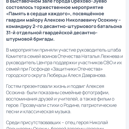
В Выставочном зале города Орехово-Зуево
состоялось торжественное мероприятие
«Память в сердце каждого», посвящённое
гвардии майору Алексею Николаевичу Осокину –
командиру 2-го десантно-штурмового батальона
31-й отдельной гвардейской десантно-
штурмовой бригады.
В мероприятии приняли участие руководитель штаба
Комитета семей воинов Отечества Наталья Лежнева и
руководитель Центра поддержки участников СВО и их
семей при Госфонде «Защитники Отечества»
городского округа Люберцы Алеся Давранова.
Гостям презентовали жизнь и подвиг Алексея
Осокина: были показаны семейные фотографии,
воспоминания друзей и учителей, а также фильм о
герое. Прозвучали стихи о Родине, патриотические
песни и классическая музыка.
Среди присутствовавших – отец героя Николай
Леонидович Осокин, боевой товарищ гвардии