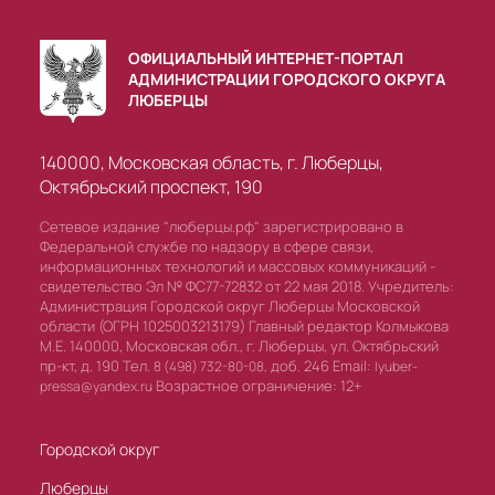
ОФИЦИАЛЬНЫЙ ИНТЕРНЕТ-ПОРТАЛ
АДМИНИСТРАЦИИ ГОРОДСКОГО ОКРУГА
ЛЮБЕРЦЫ
140000, Московская область, г. Люберцы,
Октябрьский проспект, 190
Сетевое издание "люберцы.рф" зарегистрировано в
Федеральной службе по надзору в сфере связи,
информационных технологий и массовых коммуникаций -
свидетельство Эл № ФС77-72832 от 22 мая 2018. Учредитель:
Администрация Городской округ Люберцы Московской
области (ОГРН 1025003213179) Главный редактор Колмыкова
М.Е. 140000, Московская обл., г. Люберцы, ул. Октябрьский
пр-кт, д. 190 Тел.
доб. 246 Email:
8 (498) 732-80-08,
lyuber-
Возрастное ограничение: 12+
pressa@yandex.ru
Городской округ
Люберцы