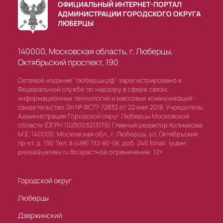
ОФИЦИАЛЬНЫЙ ИНТЕРНЕТ-ПОРТАЛ
АДМИНИСТРАЦИИ ГОРОДСКОГО ОКРУГА
ЛЮБЕРЦЫ
140000, Московская область, г. Люберцы,
Октябрьский проспект, 190
Сетевое издание "люберцы.рф" зарегистрировано в
Федеральной службе по надзору в сфере связи,
информационных технологий и массовых коммуникаций -
свидетельство Эл № ФС77-72832 от 22 мая 2018. Учредитель:
Администрация Городской округ Люберцы Московской
области (ОГРН 1025003213179) Главный редактор Колмыкова
М.Е. 140000, Московская обл., г. Люберцы, ул. Октябрьский
пр-кт, д. 190 Тел.
доб. 246 Email:
8 (498) 732-80-08,
lyuber-
Возрастное ограничение: 12+
pressa@yandex.ru
Городской округ
Люберцы
Дзержинский