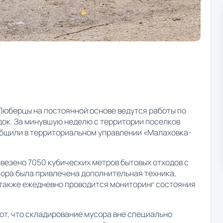
 Люберцы на постоянной основе ведутся работы по
ок. За минувшую неделю с территории поселков
общили в территориальном управлении «Малаховка-
езено 7050 кубических метров бытовых отходов с
сора была привлечена дополнительная техника,
 также ежедневно проводится мониторинг состояния
т, что складирование мусора вне специально