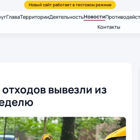
Новости
руг
Глава
Территории
Деятельность
Противодейст
Контакты
 отходов вывезли из
неделю