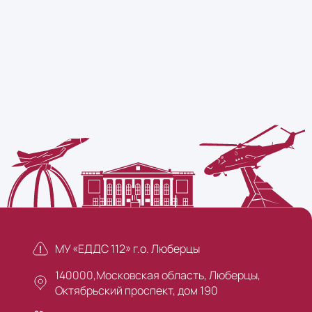
МУ «ЕДДС 112» г.о. Люберцы
140000,Московская область, Люберцы,
Октябрьский проспект, дом 190