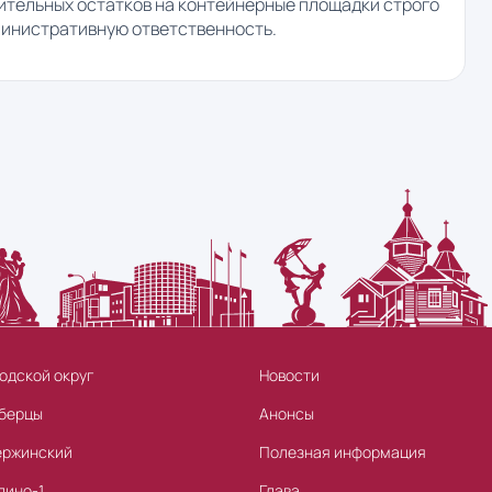
ительных остатков на контейнерные площадки строго
министративную ответственность.
одской округ
Новости
берцы
Анонсы
ержинский
Полезная информация
лино-1
Глава