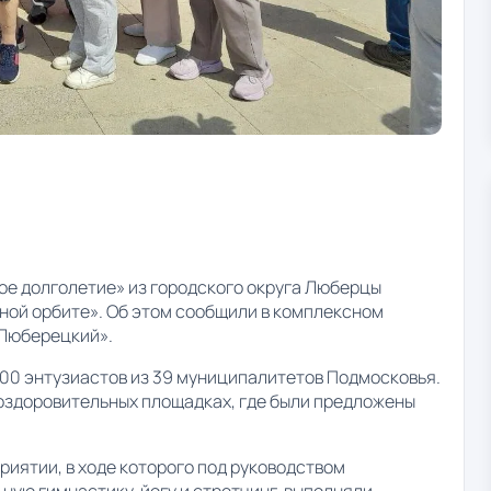
ое долголетие» из городского округа Люберцы
ной орбите». Об этом сообщили в комплексном
«Люберецкий».
300 энтузиастов из 39 муниципалитетов Подмосковья.
 оздоровительных площадках, где были предложены
риятии, в ходе которого под руководством
ную гимнастику, йогу и стретчинг, выполняли