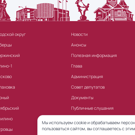
одской округ
Новости
берцы
Анонсы
ержинский
Полезная информация
лино-1
Глава
асково
Администрация
лаховка
Совет депутатов
рный
Документы
тябрьский
Публичные слушания
милино
Торги
Мы используем cookie и обрабатываем персон
пользоваться сайтом, вы соглашаетесь с этим
тровцы