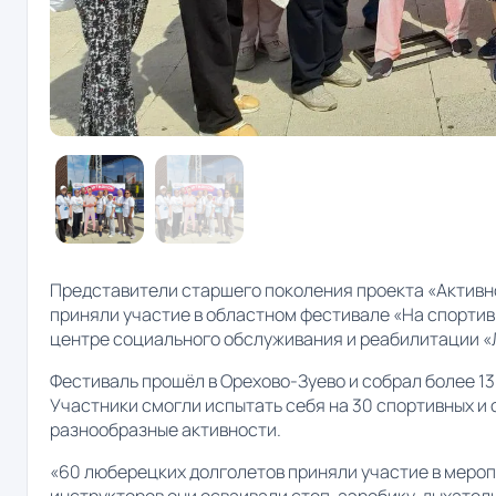
Представители старшего поколения проекта «Активн
приняли участие в областном фестивале «На спортив
центре социального обслуживания и реабилитации 
Фестиваль прошёл в Орехово-Зуево и собрал более 1
Участники смогли испытать себя на 30 спортивных и
разнообразные активности.
«60 люберецких долголетов приняли участие в мероп
инструкторов они осваивали степ-аэробику, дыхатель