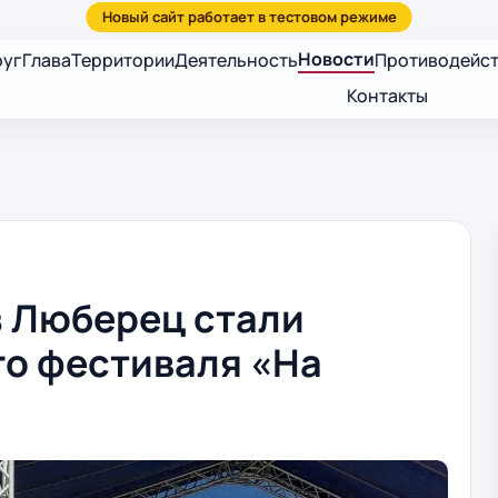
Новости
руг
Глава
Территории
Деятельность
Противодейст
Контакты
з Люберец стали
го фестиваля «На