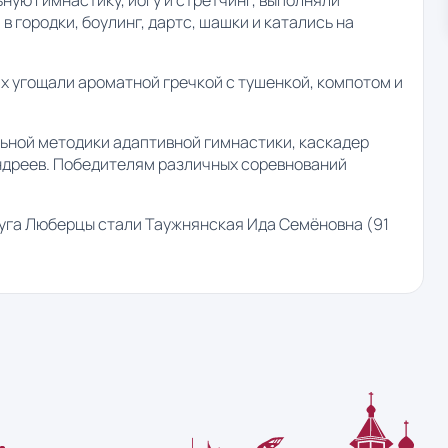
в городки, боулинг, дартс, шашки и катались на
их угощали ароматной гречкой с тушенкой, компотом и
ьной методики адаптивной гимнастики, каскадер
Андреев. Победителям различных соревнований
уга Люберцы стали Таужнянская Ида Семёновна (91