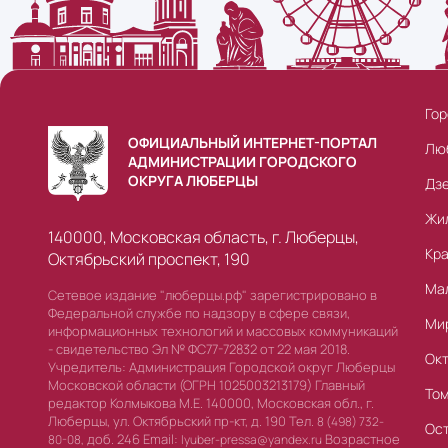
Гор
ОФИЦИАЛЬНЫЙ ИНТЕРНЕТ-ПОРТАЛ
Лю
АДМИНИСТРАЦИИ ГОРОДСКОГО
ОКРУГА ЛЮБЕРЦЫ
Дз
Жи
140000, Московская область, г. Люберцы,
Кр
Октябрьский проспект, 190
Ма
Сетевое издание "люберцы.рф" зарегистрировано в
Федеральной службе по надзору в сфере связи,
Ми
информационных технологий и массовых коммуникаций
- свидетельство Эл № ФС77-72832 от 22 мая 2018.
Ок
Учредитель: Администрация Городской округ Люберцы
Московской области (ОГРН 1025003213179) Главный
То
редактор Колмыкова М.Е. 140000, Московская обл., г.
Люберцы, ул. Октябрьский пр-кт, д. 190 Тел.
8 (498) 732-
Ос
доб. 246 Email:
Возрастное
80-08,
lyuber-pressa@yandex.ru