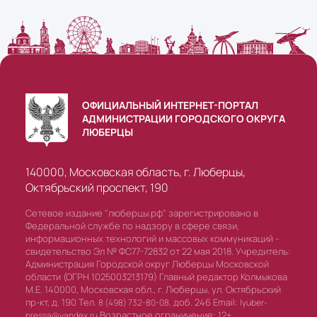
ОФИЦИАЛЬНЫЙ ИНТЕРНЕТ-ПОРТАЛ
АДМИНИСТРАЦИИ ГОРОДСКОГО ОКРУГА
ЛЮБЕРЦЫ
140000, Московская область, г. Люберцы,
Октябрьский проспект, 190
Сетевое издание "люберцы.рф" зарегистрировано в
Федеральной службе по надзору в сфере связи,
информационных технологий и массовых коммуникаций -
свидетельство Эл № ФС77-72832 от 22 мая 2018. Учредитель:
Администрация Городской округ Люберцы Московской
области (ОГРН 1025003213179) Главный редактор Колмыкова
М.Е. 140000, Московская обл., г. Люберцы, ул. Октябрьский
пр-кт, д. 190 Тел.
доб. 246 Email:
8 (498) 732-80-08,
lyuber-
Возрастное ограничение: 12+
pressa@yandex.ru