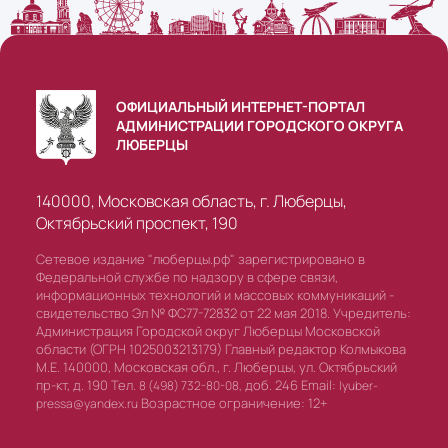
ОФИЦИАЛЬНЫЙ ИНТЕРНЕТ-ПОРТАЛ
АДМИНИСТРАЦИИ ГОРОДСКОГО ОКРУГА
ЛЮБЕРЦЫ
140000, Московская область, г. Люберцы,
Октябрьский проспект, 190
Сетевое издание "люберцы.рф" зарегистрировано в
Федеральной службе по надзору в сфере связи,
информационных технологий и массовых коммуникаций -
свидетельство Эл № ФС77-72832 от 22 мая 2018. Учредитель:
Администрация Городской округ Люберцы Московской
области (ОГРН 1025003213179) Главный редактор Колмыкова
М.Е. 140000, Московская обл., г. Люберцы, ул. Октябрьский
пр-кт, д. 190 Тел.
доб. 246 Email:
8 (498) 732-80-08,
lyuber-
Возрастное ограничение: 12+
pressa@yandex.ru