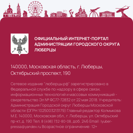
ОФИЦИАЛЬНЫЙ ИНТЕРНЕТ-ПОРТАЛ
АДМИНИСТРАЦИИ ГОРОДСКОГО ОКРУГА
ЛЮБЕРЦЫ
140000, Московская область, г. Люберцы,
Октябрьский проспект, 190
Сетевое издание "люберцы.рф" зарегистрировано в
Федеральной службе по надзору в сфере связи,
информационных технологий и массовых коммуникаций -
свидетельство Эл № ФС77-72832 от 22 мая 2018. Учредитель:
Администрация Городской округ Люберцы Московской
области (ОГРН 1025003213179) Главный редактор Колмыкова
М.Е. 140000, Московская обл., г. Люберцы, ул. Октябрьский
пр-кт, д. 190 Тел.
доб. 246 Email:
8 (498) 732-80-08,
lyuber-
Возрастное ограничение: 12+
pressa@yandex.ru