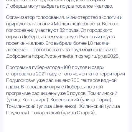
Люберцы могут выбрать пруд в поселке Чкалово.
Организатор голосования: министерство экологии и
природопользования Московской области. Всего в
голосовании участвуют 82 пруда. От городского
округа Люберцы в нем участвует Русловый пруд в
поселке Чкалово. Его выбрали более 1,8 тысячи
люберчан. Проголосовать за пруд можно на сайте
Добродела
https://vote.vmeste.mosreg.ru/prud2025
.
Программа губернатора «100 прудов и озер»
стартовала в 2021 году, с того момента на территории
Подмосковья уже расчищено 700 гектаров водной
глади. В городском округе Люберцы по этой
программе расчищены уже 5 прудов: Томилинский
(улица Кантемира), Кореневский (улица Лорха),
Томилинский (улица Шевченко), Жилинский (улица
Прудовая), Токаревский (улица Старая).