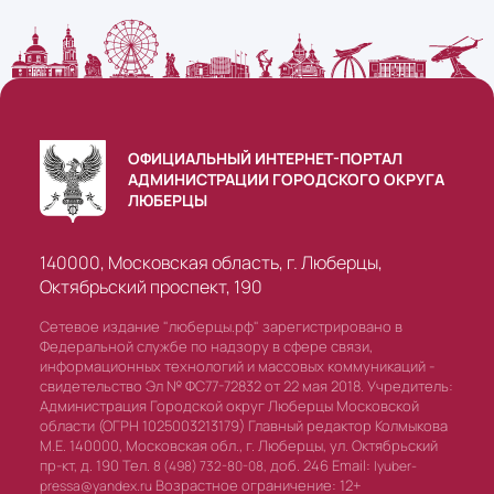
ОФИЦИАЛЬНЫЙ ИНТЕРНЕТ-ПОРТАЛ
АДМИНИСТРАЦИИ ГОРОДСКОГО ОКРУГА
ЛЮБЕРЦЫ
140000, Московская область, г. Люберцы,
Октябрьский проспект, 190
Сетевое издание "люберцы.рф" зарегистрировано в
Федеральной службе по надзору в сфере связи,
информационных технологий и массовых коммуникаций -
свидетельство Эл № ФС77-72832 от 22 мая 2018. Учредитель:
Администрация Городской округ Люберцы Московской
области (ОГРН 1025003213179) Главный редактор Колмыкова
М.Е. 140000, Московская обл., г. Люберцы, ул. Октябрьский
пр-кт, д. 190 Тел.
доб. 246 Email:
8 (498) 732-80-08,
lyuber-
Возрастное ограничение: 12+
pressa@yandex.ru