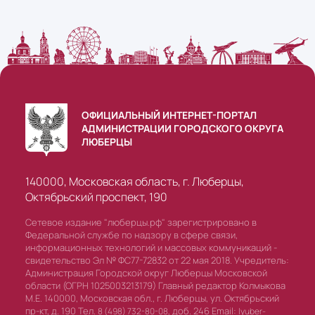
ОФИЦИАЛЬНЫЙ ИНТЕРНЕТ-ПОРТАЛ
АДМИНИСТРАЦИИ ГОРОДСКОГО ОКРУГА
ЛЮБЕРЦЫ
140000, Московская область, г. Люберцы,
Октябрьский проспект, 190
Сетевое издание "люберцы.рф" зарегистрировано в
Федеральной службе по надзору в сфере связи,
информационных технологий и массовых коммуникаций -
свидетельство Эл № ФС77-72832 от 22 мая 2018. Учредитель:
Администрация Городской округ Люберцы Московской
области (ОГРН 1025003213179) Главный редактор Колмыкова
М.Е. 140000, Московская обл., г. Люберцы, ул. Октябрьский
пр-кт, д. 190 Тел.
доб. 246 Email:
8 (498) 732-80-08,
lyuber-