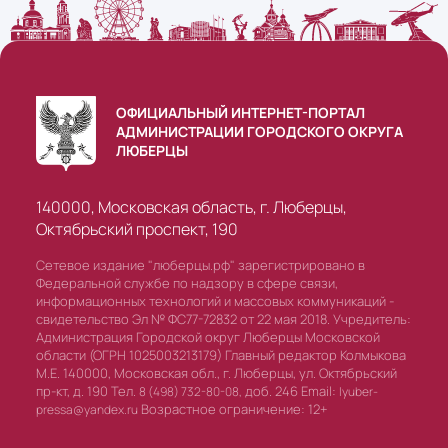
ОФИЦИАЛЬНЫЙ ИНТЕРНЕТ-ПОРТАЛ
АДМИНИСТРАЦИИ ГОРОДСКОГО ОКРУГА
ЛЮБЕРЦЫ
140000, Московская область, г. Люберцы,
Октябрьский проспект, 190
Сетевое издание "люберцы.рф" зарегистрировано в
Федеральной службе по надзору в сфере связи,
информационных технологий и массовых коммуникаций -
свидетельство Эл № ФС77-72832 от 22 мая 2018. Учредитель:
Администрация Городской округ Люберцы Московской
области (ОГРН 1025003213179) Главный редактор Колмыкова
М.Е. 140000, Московская обл., г. Люберцы, ул. Октябрьский
пр-кт, д. 190 Тел.
доб. 246 Email:
8 (498) 732-80-08,
lyuber-
Возрастное ограничение: 12+
pressa@yandex.ru