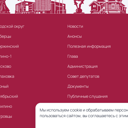
одской округ
Новости
берцы
Анонсы
ержинский
Полезная информация
лино-1
Глава
асково
Администрация
лаховка
Совет депутатов
рный
Документы
тябрьский
Публичные слушания
милино
Торги
Мы используем cookie и обрабатываем персон
пользоваться сайтом, вы соглашаетесь с этим
тровцы