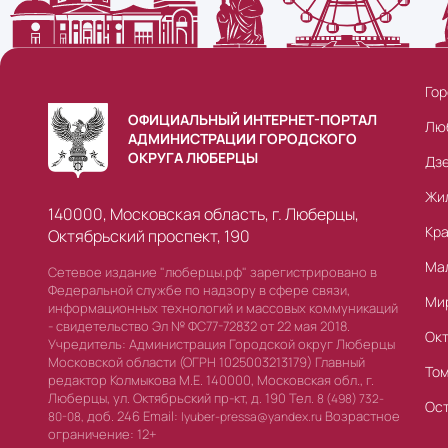
Гор
ОФИЦИАЛЬНЫЙ ИНТЕРНЕТ-ПОРТАЛ
Лю
АДМИНИСТРАЦИИ ГОРОДСКОГО
ОКРУГА ЛЮБЕРЦЫ
Дз
Жи
140000, Московская область, г. Люберцы,
Кр
Октябрьский проспект, 190
Ма
Сетевое издание "люберцы.рф" зарегистрировано в
Федеральной службе по надзору в сфере связи,
Ми
информационных технологий и массовых коммуникаций
- свидетельство Эл № ФС77-72832 от 22 мая 2018.
Ок
Учредитель: Администрация Городской округ Люберцы
Московской области (ОГРН 1025003213179) Главный
То
редактор Колмыкова М.Е. 140000, Московская обл., г.
Люберцы, ул. Октябрьский пр-кт, д. 190 Тел.
8 (498) 732-
Ос
доб. 246 Email:
Возрастное
80-08,
lyuber-pressa@yandex.ru
ограничение: 12+