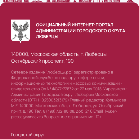
ОФИЦИАЛЬНЫЙ ИНТЕРНЕТ-ПОРТАЛ
АДМИНИСТРАЦИИ ГОРОДСКОГО ОКРУГА
ЛЮБЕРЦЫ
140000, Московская область, г. Люберцы,
Октябрьский проспект, 190
Сетевое издание "люберцы.рф" зарегистрировано в
Федеральной службе по надзору в сфере связи,
информационных технологий и массовых коммуникаций -
свидетельство Эл № ФС77-72832 от 22 мая 2018. Учредитель:
Администрация Городской округ Люберцы Московской
области (ОГРН 1025003213179) Главный редактор Колмыкова
М.Е. 140000, Московская обл., г. Люберцы, ул. Октябрьский
пр-кт, д. 190 Тел.
доб. 246 Email:
8 (498) 732-80-08,
lyuber-
Возрастное ограничение: 12+
pressa@yandex.ru
Городской округ