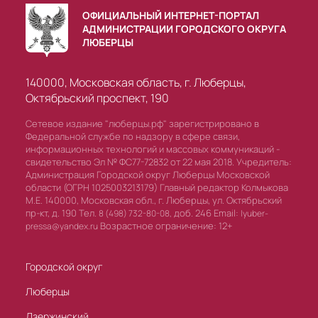
ОФИЦИАЛЬНЫЙ ИНТЕРНЕТ-ПОРТАЛ
АДМИНИСТРАЦИИ ГОРОДСКОГО ОКРУГА
ЛЮБЕРЦЫ
140000, Московская область, г. Люберцы,
Октябрьский проспект, 190
Сетевое издание "люберцы.рф" зарегистрировано в
Федеральной службе по надзору в сфере связи,
информационных технологий и массовых коммуникаций -
свидетельство Эл № ФС77-72832 от 22 мая 2018. Учредитель:
Администрация Городской округ Люберцы Московской
области (ОГРН 1025003213179) Главный редактор Колмыкова
М.Е. 140000, Московская обл., г. Люберцы, ул. Октябрьский
пр-кт, д. 190 Тел.
доб. 246 Email:
8 (498) 732-80-08,
lyuber-
Возрастное ограничение: 12+
pressa@yandex.ru
Городской округ
Люберцы
Дзержинский