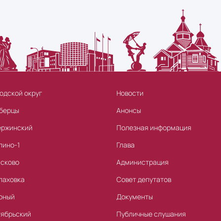
одской округ
Новости
берцы
Анонсы
ержинский
Полезная информация
лино-1
Глава
асково
Администрация
лаховка
Совет депутатов
рный
Документы
тябрьский
Публичные слушания