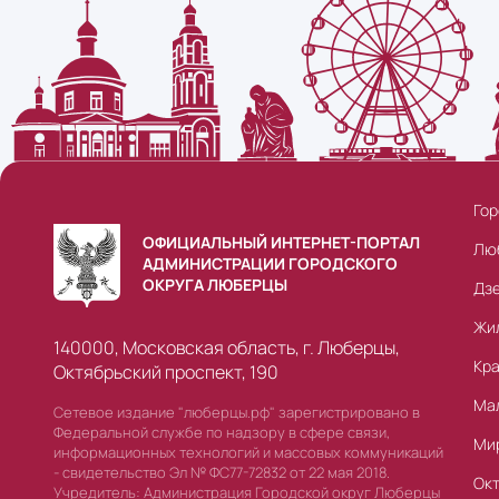
Гор
ОФИЦИАЛЬНЫЙ ИНТЕРНЕТ-ПОРТАЛ
Лю
АДМИНИСТРАЦИИ ГОРОДСКОГО
ОКРУГА ЛЮБЕРЦЫ
Дз
Жи
140000, Московская область, г. Люберцы,
Кр
Октябрьский проспект, 190
Ма
Сетевое издание "люберцы.рф" зарегистрировано в
Федеральной службе по надзору в сфере связи,
Ми
информационных технологий и массовых коммуникаций
- свидетельство Эл № ФС77-72832 от 22 мая 2018.
Ок
Учредитель: Администрация Городской округ Люберцы