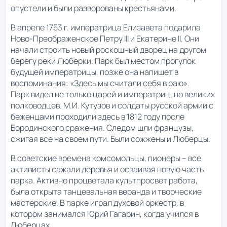
опустели и были разворованы крестьянами.
В апреле 1753 г. императрица Елизавета подарила
Ново-Преображенское Петру III и Екатерине II. Они
начали строить новый роскошный дворец на другом
берегу реки Люберки. Парк был местом прогулок
будущей императрицы, позже она напишет в
воспоминания: «Здесь мы считали себя в раю».
Парк видел не только царей и императриц, но великих
полководцев. М.И. Кутузов и солдаты русской армии с
беженцами проходили здесь в 1812 году после
Бородинского сражения. Следом шли французы,
сжигая все на своем пути. Были сожжены и Люберцы.
В советские времена комсомольцы, пионеры – все
активисты сажали деревья и осваивая новую часть
парка. Активно процветала культпросвет работа,
была открыта танцевальная веранда и творческие
мастерские. В парке играл духовой оркестр, в
котором занимался Юрий Гагарин, когда учился в
Люберцах.