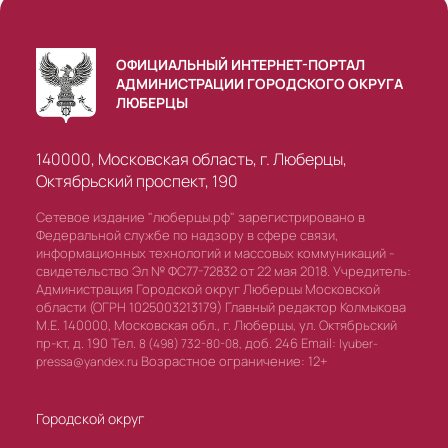
ОФИЦИАЛЬНЫЙ ИНТЕРНЕТ-ПОРТАЛ
АДМИНИСТРАЦИИ ГОРОДСКОГО ОКРУГА
ЛЮБЕРЦЫ
140000, Московская область, г. Люберцы,
Октябрьский проспект, 190
Сетевое издание "люберцы.рф" зарегистрировано в
Федеральной службе по надзору в сфере связи,
информационных технологий и массовых коммуникаций -
свидетельство Эл № ФС77-72832 от 22 мая 2018. Учредитель:
Администрация Городской округ Люберцы Московской
области (ОГРН 1025003213179) Главный редактор Колмыкова
М.Е. 140000, Московская обл., г. Люберцы, ул. Октябрьский
пр-кт, д. 190 Тел.
доб. 246 Email:
8 (498) 732-80-08,
lyuber-
Возрастное ограничение: 12+
pressa@yandex.ru
Городской округ