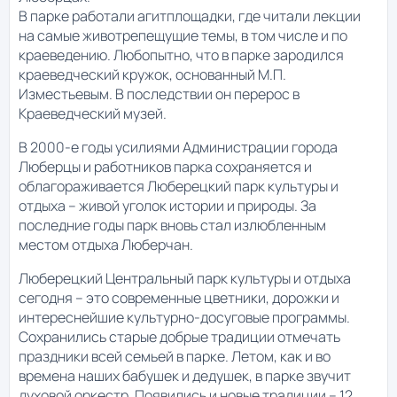
В парке работали агитплощадки, где читали лекции
на самые животрепещущие темы, в том числе и по
краеведению. Любопытно, что в парке зародился
краеведческий кружок, основанный М.П.
Изместьевым. В последствии он перерос в
Краеведческий музей.
В 2000-е годы усилиями Администрации города
Люберцы и работников парка сохраняется и
облагораживается Люберецкий парк культуры и
отдыха – живой уголок истории и природы. За
последние годы парк вновь стал излюбленным
местом отдыха Люберчан.
Люберецкий Центральный парк культуры и отдыха
сегодня – это современные цветники, дорожки и
интереснейшие культурно-досуговые программы.
Сохранились старые добрые традиции отмечать
праздники всей семьей в парке. Летом, как и во
времена наших бабушек и дедушек, в парке звучит
духовой оркестр. Появились и новые традиции – 12