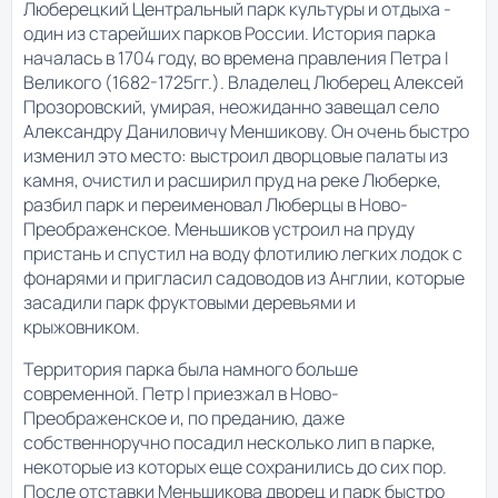
Люберецкий Центральный парк культуры и отдыха -
один из старейших парков России. История парка
началась в 1704 году, во времена правления Петра I
Великого (1682-1725гг.). Владелец Люберец Алексей
Прозоровский, умирая, неожиданно завещал село
Александру Даниловичу Меншикову. Он очень быстро
изменил это место: выстроил дворцовые палаты из
камня, очистил и расширил пруд на реке Люберке,
разбил парк и переименовал Люберцы в Ново-
Преображенское. Меньшиков устроил на пруду
пристань и спустил на воду флотилию легких лодок с
фонарями и пригласил садоводов из Англии, которые
засадили парк фруктовыми деревьями и
крыжовником.
Территория парка была намного больше
современной. Петр I приезжал в Ново-
Преображенское и, по преданию, даже
собственноручно посадил несколько лип в парке,
некоторые из которых еще сохранились до сих пор.
После отставки Меньшикова дворец и парк быстро