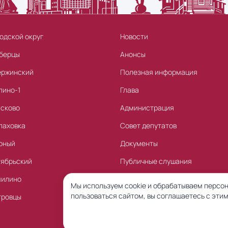
одской округ
Новости
берцы
Анонсы
ержинский
Полезная информация
лино-1
Глава
асково
Администрация
лаховка
Совет депутатов
рный
Документы
тябрьский
Публичные слушания
милино
Торги
Мы используем cookie и обрабатываем персон
пользоваться сайтом, вы соглашаетесь с этим
тровцы