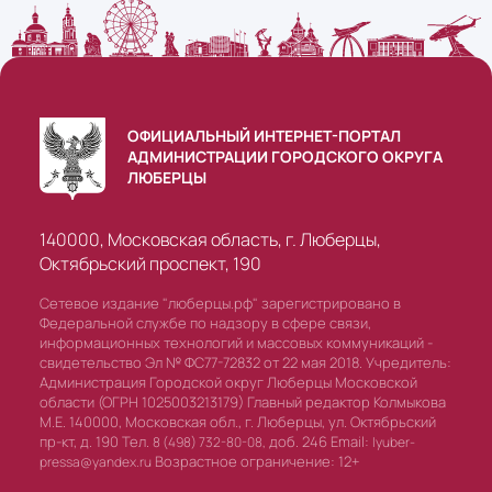
ОФИЦИАЛЬНЫЙ ИНТЕРНЕТ-ПОРТАЛ
АДМИНИСТРАЦИИ ГОРОДСКОГО ОКРУГА
ЛЮБЕРЦЫ
140000, Московская область, г. Люберцы,
Октябрьский проспект, 190
Сетевое издание "люберцы.рф" зарегистрировано в
Федеральной службе по надзору в сфере связи,
информационных технологий и массовых коммуникаций -
свидетельство Эл № ФС77-72832 от 22 мая 2018. Учредитель:
Администрация Городской округ Люберцы Московской
области (ОГРН 1025003213179) Главный редактор Колмыкова
М.Е. 140000, Московская обл., г. Люберцы, ул. Октябрьский
пр-кт, д. 190 Тел.
доб. 246 Email:
8 (498) 732-80-08,
lyuber-
Возрастное ограничение: 12+
pressa@yandex.ru