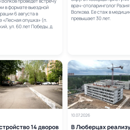
 Волков проведет встречу
врач-отоларинголог Разия
ми в формате выездной
Волкова. Ее стаж в медици
рации 6 августа в
превышает 30 лет.
е «Лесная опушка» (п.
ий, ул. 60 лет Победы, д.
10.07.2026
стройство 14 дворов
В Люберцах реализ