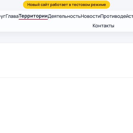
Территории
руг
Глава
Деятельность
Новости
Противодейст
Контакты