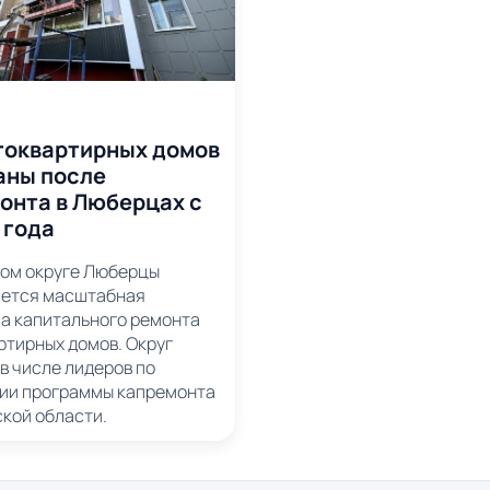
гоквартирных домов
аны после
онта в Люберцах с
 года
ком округе Люберцы
ется масштабная
а капитального ремонта
ртирных домов. Округ
в числе лидеров по
ии программы капремонта
ской области.