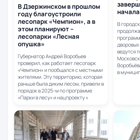
заверш
В Дзержинском в прошлом
начала
году благоустроили
лесопарк «Чемпион», а в
В городс
этом планируют –
продолжа
лесопарки «Лесная
программ
опушка»
дворовых
ведутся 
Губернатор Андрей Воробьев
Московск
проверил, как работает лесопарк
Воробьёва
«Чемпион» и пообщался с местными
в муници
жителями. Эту территорию, которая
раньше была диким лесом, привели в
порядок в 2025-м по программе
«Парки в лесу» и нацпроекту «