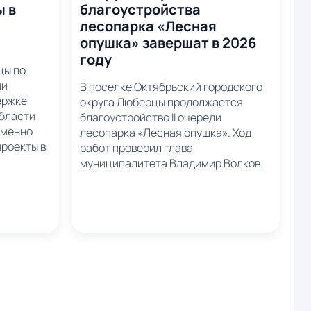
ы в
благоустройства
лесопарка «Лесная
опушка» завершат в 2026
году
цы по
ии
В поселке Октябрьский городского
ержке
округа Люберцы продолжается
области
благоустройство II очереди
еменно
лесопарка «Лесная опушка». Ход
роекты в
работ проверил глава
муниципалитета Владимир Волков.