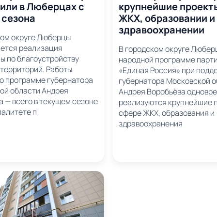
или в Люберцах с
крупнейшие проект
 сезона
ЖКХ, образовании и
здравоохранении
ком округе Люберцы
ется реализация
В городском округе Любер
ы по благоустройству
народной программе парт
 территорий. Работы
«Единая Россия» при подд
по программе губернатора
губернатора Московской 
ой области Андрея
Андрея Воробьёва одновр
 — всего в текущем сезоне
реализуются крупнейшие п
палитете п
сфере ЖКХ, образования и
здравоохранения