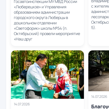
Владимир
Госавтоинспекции МУ МВД России
с жителя
«Люберецкое» и Управления
админист
образованием администрации
лесопарк
городского округа Люберцы в
Октябрьск
дошкольном отделении
5).
«Светофорик» школы №54 (п.
Октябрьский) провели мероприятие
«Наш друг
14.07.2026
14.07.2026
Благоу