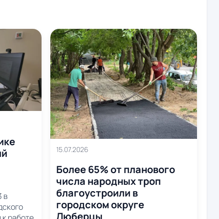
ике
15.07.2026
ий
Более 65% от планового
числа народных троп
благоустроили в
 в
городском округе
дского
Люберцы
 к работе