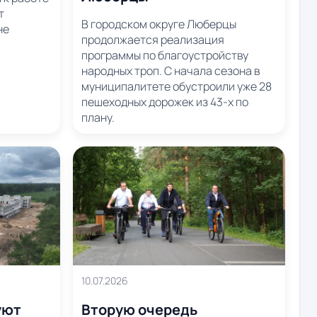
т
В городском округе Люберцы
не
продолжается реализация
программы по благоустройству
народных троп. С начала сезона в
муниципалитете обустроили уже 28
пешеходных дорожек из 43-х по
плану.
10.07.2026
уют
Вторую очередь