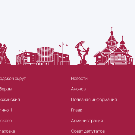
одской округ
Новости
берцы
Анонсы
ержинский
Полезная информация
лино-1
Глава
асково
Администрация
лаховка
Совет депутатов