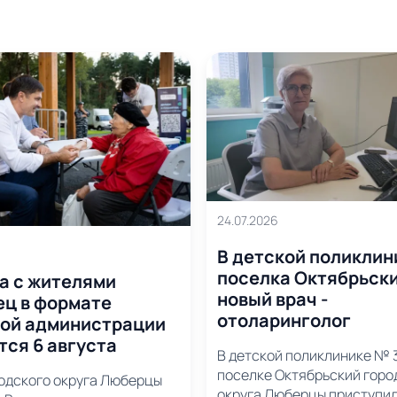
24.07.2026
В детской поликлин
поселка Октябрьск
а с жителями
новый врач -
ц в формате
отоларинголог
ой администрации
тся 6 августа
В детской поликлинике № 3
поселке Октябрьский горо
родского округа Люберцы
округа Люберцы приступил