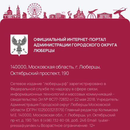
ОФИЦИАЛЬНЫЙ ИНТЕРНЕТ-ПОРТАЛ
АДМИНИСТРАЦИИ ГОРОДСКОГО ОКРУГА
ЛЮБЕРЦЫ
140000, Московская область, г. Люберцы,
Октябрьский проспект, 190
Сетевое издание "люберцы.рф" зарегистрировано в
Федеральной службе по надзору в сфере связи,
информационных технологий и массовых коммуникаций -
свидетельство Эл № ФС77-72832 от 22 мая 2018. Учредитель:
Администрация Городской округ Люберцы Московской
области (ОГРН 1025003213179) Главный редактор Колмыкова
М.Е. 140000, Московская обл., г. Люберцы, ул. Октябрьский
пр-кт, д. 190 Тел.
доб. 246 Email:
8 (498) 732-80-08,
lyuber-
Возрастное ограничение: 12+
pressa@yandex.ru